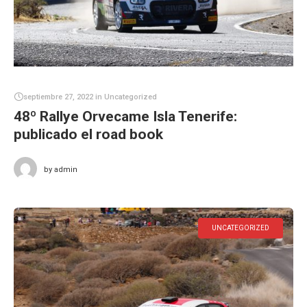
septiembre 27, 2022
in
Uncategorized
48º Rallye Orvecame Isla Tenerife:
publicado el road book
by
admin
UNCATEGORIZED