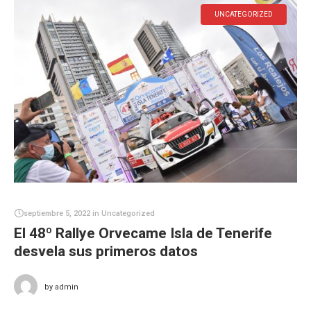
UNCATEGORIZED
septiembre 5, 2022
in
Uncategorized
El 48º Rallye Orvecame Isla de Tenerife
desvela sus primeros datos
by
admin