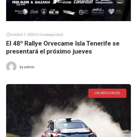
octubre 7, 2022
in
Uncategorized
El 48º Rallye Orvecame Isla Tenerife se
presentará el próximo jueves
by
admin
UNCATEGORIZED