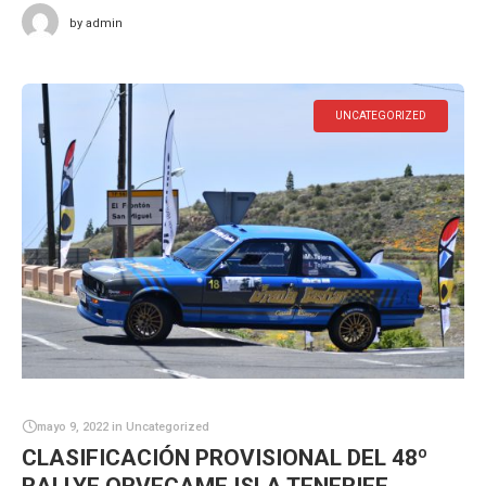
by
admin
UNCATEGORIZED
mayo 9, 2022
in
Uncategorized
CLASIFICACIÓN PROVISIONAL DEL 48º
RALLYE ORVECAME ISLA TENERIFE