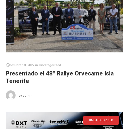
octubre 18, 2022
in
Uncategorized
Presentado el 48º Rallye Orvecame Isla
Tenerife
by
admin
UNCATEGORIZED