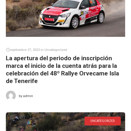
septiembre 27, 2022
in
Uncategorized
La apertura del periodo de inscripción
marca el inicio de la cuenta atrás para la
celebración del 48º Rallye Orvecame Isla
de Tenerife
by
admin
UNCATEGORIZED