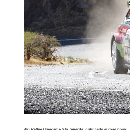
48º Rallye Orvecame Isla Tenerife: publicado el road book