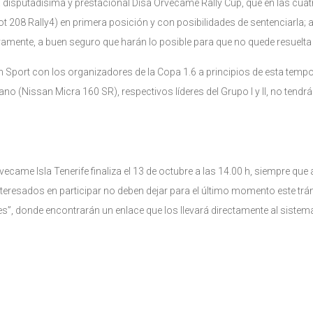
 la disputadísima y prestacional Disa Orvecame Rally Cup, que en las cua
 208 Rally4) en primera posición y con posibilidades de sentenciarla; 
ente, a buen seguro que harán lo posible para que no quede resuelta has
ten Sport con los organizadores de la Copa 1.6 a principios de esta te
o (Nissan Micra 160 SR), respectivos líderes del Grupo I y II, no tendr
Orvecame Isla Tenerife finaliza el 13 de octubre a las 14.00 h, siempre qu
nteresados en participar no deben dejar para el último momento este trámi
es”, donde encontrarán un enlace que los llevará directamente al sistema