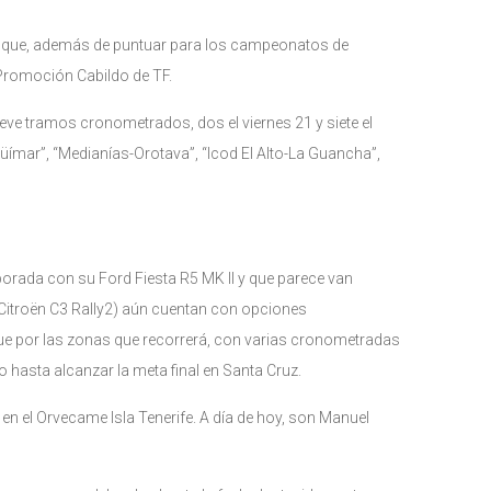
ón que, además de puntuar para los campeonatos de
y Promoción Cabildo de TF.
nueve tramos cronometrados, dos el viernes 21 y siete el
üímar”, “Medianías-Orotava”, “Icod El Alto-La Guancha”,
mporada con su Ford Fiesta R5 MK II y que parece van
itroën C3 Rally2) aún cuentan con opciones
, que por las zonas que recorrerá, con varias cronometradas
o hasta alcanzar la meta final en Santa Cruz.
en el Orvecame Isla Tenerife. A día de hoy, son Manuel