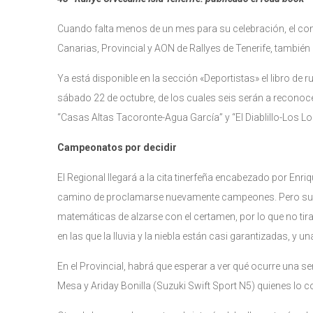
Cuando falta menos de un mes para su celebración, el com
Canarias, Provincial y AON de Rallyes de Tenerife, también
Ya está disponible en la sección «Deportistas» el libro de 
sábado 22 de octubre, de los cuales seis serán a reconoce
“Casas Altas Tacoronte-Agua García” y “El Diablillo-Los Lo
Campeonatos por decidir
El Regional llegará a la cita tinerfeña encabezado por Enr
camino de proclamarse nuevamente campeones. Pero sus i
matemáticas de alzarse con el certamen, por lo que no tira
en las que la lluvia y la niebla están casi garantizadas, y
En el Provincial, habrá que esperar a ver qué ocurre una s
Mesa y Ariday Bonilla (Suzuki Swift Sport N5) quienes lo 