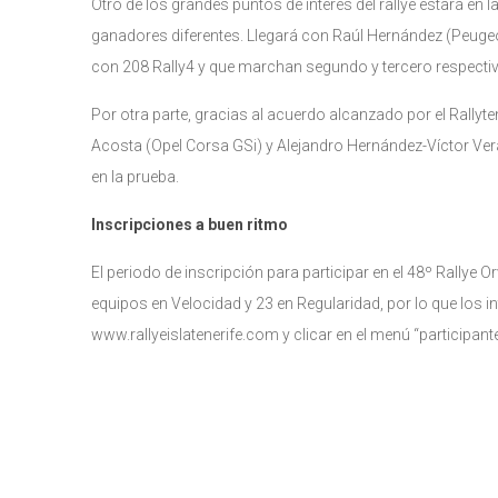
Otro de los grandes puntos de interés del rallye estará en
ganadores diferentes. Llegará con Raúl Hernández (Peugeot
con 208 Rally4 y que marchan segundo y tercero respectivam
Por otra parte, gracias al acuerdo alcanzado por el Rally
Acosta (Opel Corsa GSi) y Alejandro Hernández-Víctor Veran
en la prueba.
Inscripciones a buen ritmo
El periodo de inscripción para participar en el 48º Rallye 
equipos en Velocidad y 23 en Regularidad, por lo que los i
www.rallyeislatenerife.com y clicar en el menú “participant