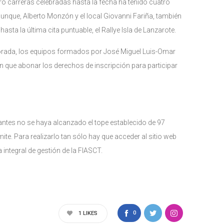
tro carreras celebradas hasta la fecha ha tenido cuatro
aunque, Alberto Monzón y el local Giovanni Fariña, también
ta la última cita puntuable, el Rallye Isla de Lanzarote.
mporada, los equipos formados por José Miguel Luis-Omar
án que abonar los derechos de inscripción para participar
e antes no se haya alcanzado el tope establecido de 97
te. Para realizarlo tan sólo hay que acceder al sitio web
 integral de gestión de la FIASCT.
0
1
LIKES