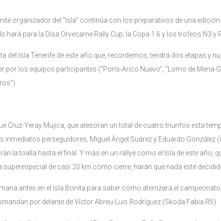
ité organizador del “Isla” continúa con los preparativos de una edici
 lo hará para la Disa Orvecame Rally Cup, la Copa 1.6 y los trofeos N3 
ruta del Isla Tenerife de este año que, recordemos, tendrá dos etapas y 
r por los equipos participantes (“Porís-Arico Nuevo”, “Lomo de Mena-G
ros”).
ique Cruz-Yeray Mujica, que atesoran un total de cuatro triunfos esta te
nmediatos perseguidores, Miguel Ángel Suárez y Eduardo González (C
rán la toalla hasta el final. Y más en un rallye como el Isla de este año
 una superespecial de casi 20 km como cierre, harán que nada esté decidid
emana antes en el Isla Bonita para saber cómo aterrizará el campeonato 
comandan por delante de Víctor Abreu-Luis Rodríguez (Skoda Fabia R5).