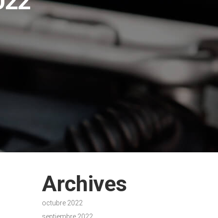
022
Archives
octubre 2022
septiembre 2022