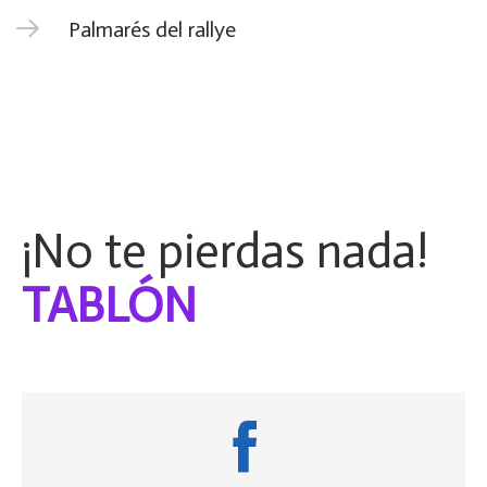
Palmarés del rallye
¡No te pierdas nada!
1
~
D
i
m
}
7