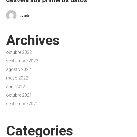
by
admin
Archives
octubre 2022
septiembre 2022
agosto 2022
mayo 2022
abril 2022
octubre 2021
septiembre 2021
Categories