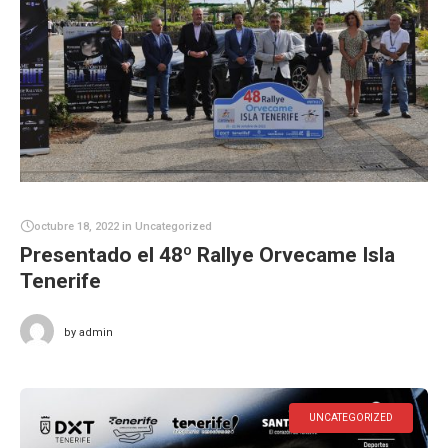
octubre 18, 2022
in
Uncategorized
Presentado el 48º Rallye Orvecame Isla
Tenerife
by
admin
UNCATEGORIZED