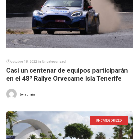
octubre 18, 2022
in
Uncategorized
Casi un centenar de equipos participarán
en el 48º Rallye Orvecame Isla Tenerife
by
admin
UNCATEGORIZED