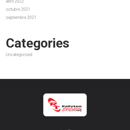
abril 2022
octubre 2021
septiembre 2021
Categories
Uncategorized