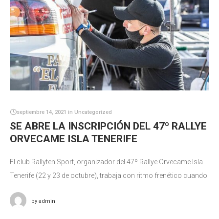
septiembre 14, 2021
in
Uncategorized
SE ABRE LA INSCRIPCIÓN DEL 47º RALLYE
ORVECAME ISLA TENERIFE
El club Rallyten Sport, organizador del 47º Rallye Orvecame Isla
Tenerife (22 y 23 de octubre), trabaja con ritmo frenético cuando
restan 6 semanas para su celebración. Publicados ya los
by
admin