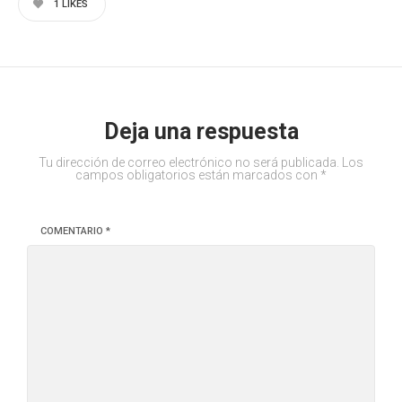
1
LIKES
Deja una respuesta
Tu dirección de correo electrónico no será publicada.
Los
campos obligatorios están marcados con
*
COMENTARIO
*