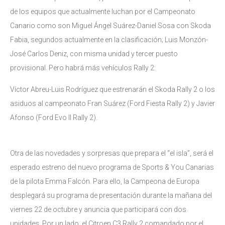
de los equipos que actualmente luchan por el Campeonato
Canario como son Miguel Ángel Suárez-Daniel Sosa con Skoda
Fabia, segundos actualmente en la clasificación; Luis Monzón-
José Carlos Deniz, con misma unidad y tercer puesto
provisional. Pero habrá más vehículos Rally 2:
Víctor Abreu-Luis Rodríguez que estrenarán el Skoda Rally 2 o los
asiduos al campeonato Fran Suárez (Ford Fiesta Rally 2) y Javier
Afonso (Ford Evo II Rally 2).
Otra de las novedades y sorpresas que prepara el “el isla”, será el
esperado estreno del nuevo programa de Sports & You Canarias
de la pilota Emma Falcón. Para ello, la Campeona de Europa
desplegará su programa de presentación durante la mañana del
viernes 22 de octubre y anuncia que participará con dos
unidades. Por un lado, el Citroen C3 Rally 2 comandado por el