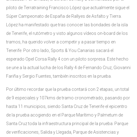
piloto de Terratraining Francisco López que actualmente sigue el
Súper Campeonato de España de Rallyes de Asfalto y Tierra.
López ha manifestado que tras conocer las bondades de la isla
de Tenerife, el rutómetro y visto algunos vídeos on-board de los
tramos, ha querido volver a competir y a pasar tiempo en
Tenerife. Por otro lado, Sports & You Canarias sacará el
esperado Opel Corsa Rally 4 con un piloto sorpresa. Este hecho
se une a la actual lucha de los Rally 4 de Fernando Cruz, Giovanni
Fariña y Sergio Fuentes, también inscritos en la prueba.
Por último recordar que la prueba contará con 2 etapas, un total
de 9 especiales y 107kms de tramo cronometrado, pasando por
hasta 11 municipios, siendo Santa Cruz de Tenerife el epicentro
de la prueba acogiendo en el Parque Marítimo y Palmetum de
Santa Cruz toda la infraestructura principal de la prueba: Parque
de verificaciones, Salida y Llegada, Parque de Asistencias y