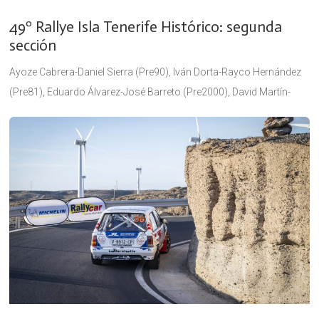
49º Rallye Isla Tenerife Histórico: segunda
sección
Ayoze Cabrera-Daniel Sierra (Pre90), Iván Dorta-Rayco Hernández
(Pre81), Eduardo Álvarez-José Barreto (Pre2000), David Martín-
Beatriz Rodríguez (Classic) e Israel Marrero-Josué Morales
(Classic Silueta) lideran sus respectivas categorías tras los seis
primeros