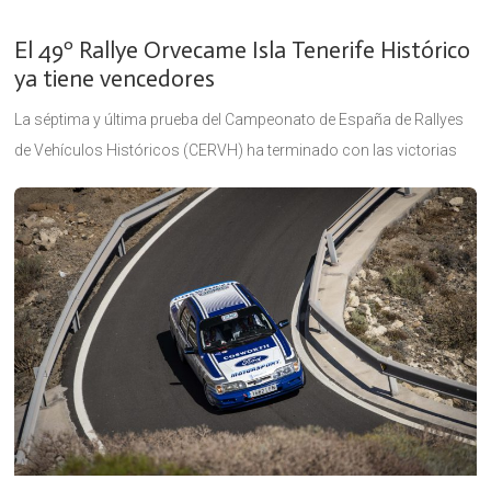
El 49º Rallye Orvecame Isla Tenerife Histórico
ya tiene vencedores
La séptima y última prueba del Campeonato de España de Rallyes
de Vehículos Históricos (CERVH) ha terminado con las victorias
de Iván Dorta-Rayco Hernández (Pre81), Juan Jesús Flores-Alexis
Gómez (Pre90),