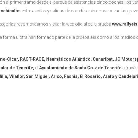
ón al primer tramo desde el parque de asistencias cinco coches: los veh
 vehículos
entre averías y salidas de carretera sin consecuencias grave
ategorías recomendamos visitar la web oficial de la prueba
www.rallyei
na forma u otra han formado parte de la prueba así como a los medio
e-Cicar, RACT-RACE, Neumáticos Atlántico, Canaribat, JC Motors
sular de Tenerife,
el
Ayuntamiento de Santa Cruz de Tenerife
a travé
a, Vilaflor, San Miguel, Arico, Fasnia, El Rosario, Arafo y Candelar