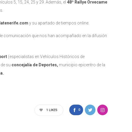
ículos 5, 15, 24, 25 y 29. Además, el
4
8º Rallye Orvecame
s.
slatenerife.com
y su apartado de tiempos online.
s de comunicación que nos han acompañado en la difusión
port
(especialistas en Vehículos Históricos de
s de su
concejalía de Deportes,
municipio epicentro de la
ia.
0
1
LIKES