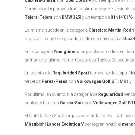
C
abrera-Sierra
, con
Opel Corsa A
y un tiempo de 01h13’17
Comisarios Deportivos tras confirmarse que el vehículo n
Tejera-Tejera
con
BMW 325I
y un tiempo de
01h14’01″6
.
Lo mismo sucede en la categoría
Classics: Martín-Rodr
motivos, lo que hizo ganadores de esta categoría a
Díaz-
En la categoría
Youngtimers
se proclamaron líderes de l
sufrían en el último tramo: Cuesta Las Tablas. En segund
En cuanto a la
Regularidad Sport
terminaron la etapa líd
terceros
Pérez-Pérez
con
Volkswagen Golf GTI MK1
y 
Por último, en cuanto a la categoría de
Regularidad
venci
puntos; y terceros
García-Saiz
con
Volkswagen Golf GT
El Club Rallyten Sport, organizador de la prueba, ha tenid
Mitsubishi Lancer Evolution V
por lograr invertir el
menor 