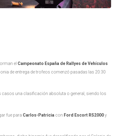
nforman el
Campeonato España de Rallyes de Vehículos
monia de entrega de trofeos comenzó pasadas las 20:30
 casos una clasificación absoluta o general, siendo los
gar fue para
Carlos-Patricia
con
Ford Escort RS2000
y