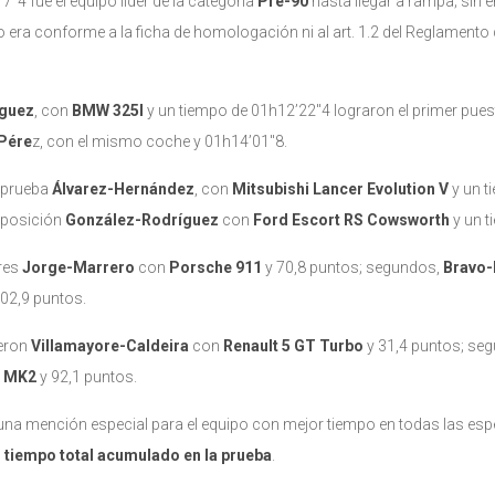
″4 fue el equipo líder de la categoría
Pre-90
hasta llegar a rampa; sin 
o era conforme a la ficha de homologación ni al art. 1.2 del Reglament
íguez
, con
BMW 325l
y un tiempo de 01h12’22″4 lograron el primer pues
Pére
z, con el mismo coche y 01h14’01″8.
a prueba
Álvarez-Hernández
, con
Mitsubishi Lancer Evolution V
y un 
a posición
González-Rodríguez
con
Ford Escort RS Cowsworth
y un 
eres
Jorge-Marrero
con
P
orsche
911
y 70,8 puntos; segundos,
Bravo-
102,9 puntos.
eron
Villamayore-Caldeira
con
Renault 5 GT Turbo
y 31,4 puntos; se
I MK2
y 92,1 puntos.
o una mención especial para el equipo con mejor tiempo en todas las esp
tiempo total acumulado en la prueba
.