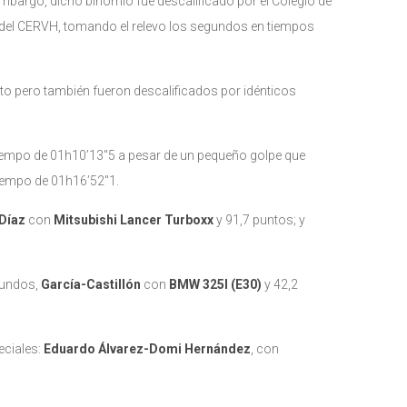
embargo, dicho binomio fue descalificado por el Colegio de
o del CERVH, tomando el relevo los segundos en tiempos
to pero también fueron descalificados por idénticos
tiempo de 01h10’13″5 a pesar de un pequeño golpe que
tiempo de 01h16’52″1.
Díaz
con
Mitsubishi Lancer Turboxx
y 91,7 puntos; y
gundos,
García-Castillón
con
BMW 325I (E30)
y 42,2
eciales:
Eduardo Álvarez-Domi Hernández
, con