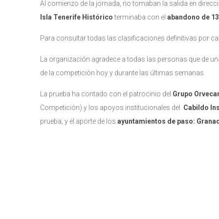
Al comienzo de la jornada, no tomaban la salida en direcci
Isla Tenerife Histórico
terminaba con el
abandono de 13
Para consultar todas las clasificaciones definitivas por c
La organización agradece a todas las personas que de u
de la competición hoy y durante las últimas semanas.
La prueba ha contado con el patrocinio del
Grupo Orvecam
Competición) y los apoyos institucionales del
Cabildo In
prueba, y el aporte de los
ayuntamientos de paso: Granadill