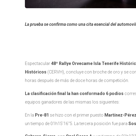
La prueba se confirma como una cita esencial del automovi
Espectacular
48º Rallye Orvecame Isla Tenerife Históri
Históricos
(CERVH), concluye con broche de oro y se con
horas después de más de doce horas de competición.
L
a clasificación final la han conformado 6 podios
corre
equipos ganadores de las mismas los siguientes:
En la
Pre-81
se hizo con el primer puesto
Martínez-Pére
un tiempo de 01h15’16″5. La tercera posición fue para
So