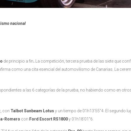
lismo nacional
co
de principio a fin
.
La competición, tercera prueba de las siete que co
firma como una cita esencial del automovilismo de Canarias. La cere
spondientes a las 6 categorías de la prueba, no habiendo como en otros
z
, con
Talbot Sunbeam Lotus
y un tiempo de 01h13’55″4. El segundo lu
sa-Romero
con
Ford Escort RS1800
y 01h18’01″6.