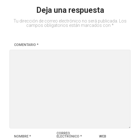
Deja una respuesta
Tu dirección de correo electrónico no será publicada.
Los
campos obligatorios están marcados con
*
COMENTARIO
*
CORREO
NOMBRE
*
ELECTRÓNICO
*
WEB