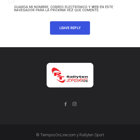
GUARDA MI NOMBRE, CORREO ELECTRÓNICO Y WEB EN ESTE
NAVEGADOR PARA LA PRÓXIMA VEZ QUE COMENTE.
© TiemposOnLine.com y Rallyten Sport