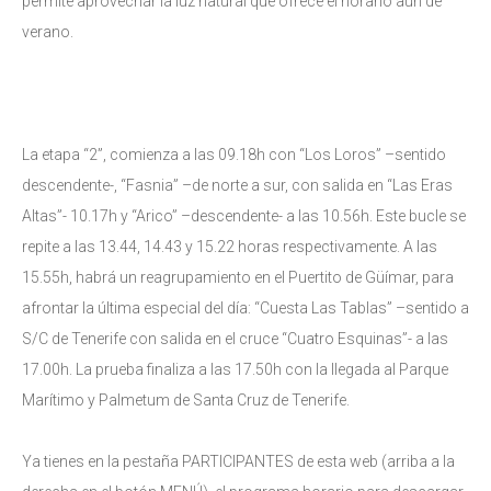
permite aprovechar la luz natural que ofrece el horario aún de
verano.
La etapa “2”, comienza a las 09.18h con “Los Loros” –sentido
descendente-, “Fasnia” –de norte a sur, con salida en “Las Eras
Altas”- 10.17h y “Arico” –descendente- a las 10.56h. Este bucle se
repite a las 13.44, 14.43 y 15.22 horas respectivamente. A las
15.55h, habrá un reagrupamiento en el Puertito de Güímar, para
afrontar la última especial del día: “Cuesta Las Tablas” –sentido a
S/C de Tenerife con salida en el cruce “Cuatro Esquinas”- a las
17.00h. La prueba finaliza a las 17.50h con la llegada al Parque
Marítimo y Palmetum de Santa Cruz de Tenerife.
Ya tienes en la pestaña PARTICIPANTES de esta web (arriba a la