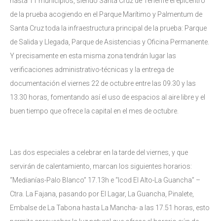
hasta 11 municipios, siendo Santa Cruz de Tenerife el epicentro
de la prueba acogiendo en el Parque Marítimo y Palmentum de
Santa Cruz toda la infraestructura principal de la prueba: Parque
de Salida y Llegada, Parque de Asistencias y Oficina Permanente.
Y precisamente en esta misma zona tendrán lugar las
verificaciones administrativo-técnicas y la entrega de
documentación el viernes 22 de octubre entre las 09.30 y las
13.30 horas, fomentando así el uso de espacios al aire libre y el
buen tiempo que ofrece la capital en el mes de octubre.
Las dos especiales a celebrar en la tarde del viernes, y que
servirán de calentamiento, marcan los siguientes horarios:
“Medianías-Palo Blanco” 17.13h e “Icod El Alto-La Guancha” –
Ctra. La Fajana, pasando por El Lagar, La Guancha, Pinalete,
Embalse de La Tabona hasta La Mancha- a las 17.51 horas, esto