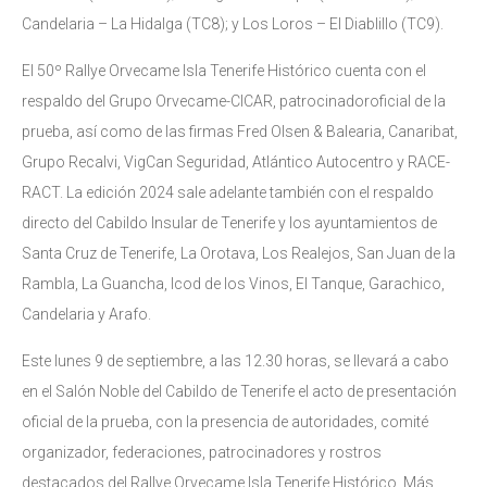
Candelaria – La Hidalga (TC8); y Los Loros – El Diablillo (TC9).
El 50º Rallye Orvecame Isla Tenerife Histórico cuenta con el
respaldo del Grupo Orvecame-CICAR, patrocinadoroficial de la
prueba, así como de las firmas Fred Olsen & Balearia, Canaribat,
Grupo Recalvi, VigCan Seguridad, Atlántico Autocentro y RACE-
RACT. La edición 2024 sale adelante también con el respaldo
directo del Cabildo Insular de Tenerife y los ayuntamientos de
Santa Cruz de Tenerife, La Orotava, Los Realejos, San Juan de la
Rambla, La Guancha, Icod de los Vinos, El Tanque, Garachico,
Candelaria y Arafo.
Este lunes 9 de septiembre, a las 12.30 horas, se llevará a cabo
en el Salón Noble del Cabildo de Tenerife el acto de presentación
oficial de la prueba, con la presencia de autoridades, comité
organizador, federaciones, patrocinadores y rostros
destacados del Rallye Orvecame Isla Tenerife Histórico. Más