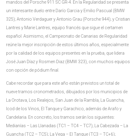
mandos del Porsche 911 SC GR-4. En la Regularidad se presenta
un interesante duelo entre Darío Garcia y Emilio Pascual (BMW
325); Antonio Verdaguer y Antonio Grau (Porsche 944); y Cristian
Lantres y Marie Lantres, equipo francés que sigue el certamen
español. Asimismo, el Campeonato de Canarias de Regularidad
reúne la mejor inscripción de estos últimos años, especialmente
por la calidad de los equipos presentes en la prueba, que lidera
José Juan Díaz y Rosmen Diaz (BMW 323), con muchos equipos
con opción de pódium final.
Cabe recordar que para este año están previstos un total de
nueve tramos cronometrados, dibujados por los municipios de
La Orotava, Los Realejos, San Juan de la Rambla, La Guancha,
Icod de los Vinos, El Tanque y Garachico, además de Arafo y
Candelaria. En concreto, los tramos serán los siguientes:
Medianías – Las Llanadas (TC1 – TC4 – TC7); La Cabezada – La
Guancha (TC2 – TC5); La Vega – El Tanque (TC3 – TC+6);