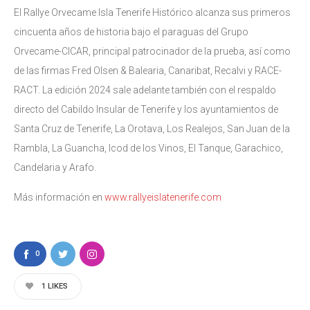
El Rallye Orvecame Isla Tenerife Histórico alcanza sus primeros
cincuenta años de historia bajo el paraguas del Grupo
Orvecame-CICAR, principal patrocinador de la prueba, así como
de las firmas Fred Olsen & Balearia, Canaribat, Recalvi y RACE-
RACT. La edición 2024 sale adelante también con el respaldo
directo del Cabildo Insular de Tenerife y los ayuntamientos de
Santa Cruz de Tenerife, La Orotava, Los Realejos, San Juan de la
Rambla, La Guancha, Icod de los Vinos, El Tanque, Garachico,
Candelaria y Arafo.
Más información en
www.rallyeislatenerife.com
0
1
LIKES