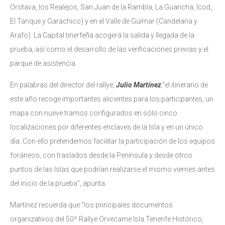
Orotava, los Realejos, San Juan de la Rambla, La Guancha, Icod,
El Tanque y Garachico) y en el Valle de Güímar (Candelaria y
Arafo). La Capital tinerfeña acogerá la salida y llegada de la
prueba, así como el desarrollo de las verificaciones previas y el
parque de asistencia.
En palabras del director del rallye,
Julio Martínez
,“el itinerario de
este año recoge importantes alicientes para los participantes, un
mapa con nueve tramos configurados en sólo cinco
localizaciones por diferentes enclaves de la Isla y en un único
día. Con ello pretendemos facilitar la participación de los equipos
foráneos, con traslados desde la Península y desde otros
puntos de las Islas que podrían realizarse el mismo viernes antes
del inicio de la prueba”, apunta.
Martínez recuerda que “los principales documentos
organizativos del 50º Rallye Orvecame Isla Tenerife Histórico,