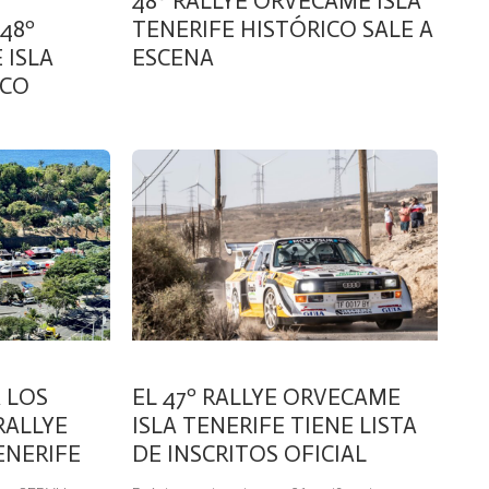
48º RALLYE ORVECAME ISLA
48º
TENERIFE HISTÓRICO SALE A
 ISLA
ESCENA
ICO
 LOS
EL 47º RALLYE ORVECAME
RALLYE
ISLA TENERIFE TIENE LISTA
ENERIFE
DE INSCRITOS OFICIAL