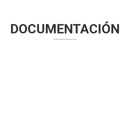
Rallye Orvecame Isla Tenerif
el recorrido
DOCUMENTACIÓN