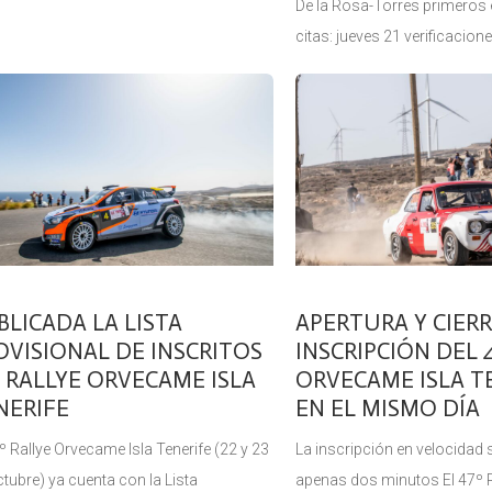
De la Rosa-Torres primero
citas: jueves 21 verificacion
47º Rallye Orvecame Isla Te
con la puntualidad que se le 
prueba automovilística a
BLICADA LA LISTA
APERTURA Y CIERR
OVISIONAL DE INSCRITOS
INSCRIPCIÓN DEL 
º RALLYE ORVECAME ISLA
ORVECAME ISLA T
NERIFE
EN EL MISMO DÍA
º Rallye Orvecame Isla Tenerife (22 y 23
La inscripción en velocidad
ctubre) ya cuenta con la Lista
apenas dos minutos El 47º 