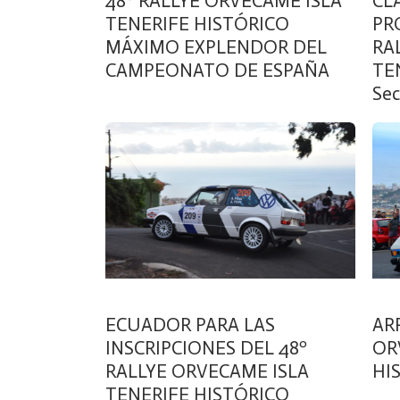
48º RALLYE ORVECAME ISLA
CL
TENERIFE HISTÓRICO
PR
MÁXIMO EXPLENDOR DEL
RA
CAMPEONATO DE ESPAÑA
TE
Sec
ECUADOR PARA LAS
AR
INSCRIPCIONES DEL 48º
OR
RALLYE ORVECAME ISLA
HI
TENERIFE HISTÓRICO