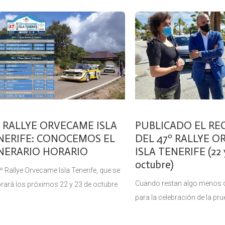
isional de Equipos Inscritos para la
Isla Tenerife (22 y 23 de oct
ba. Cuando restan apenas 15 días para
realidad sin duda alguna. A
º RALLYE ORVECAME ISLA
PUBLICADO EL RE
NERIFE: CONOCEMOS EL
DEL 47º RALLYE 
INERARIO HORARIO
ISLA TENERIFE (22 
octubre)
º Rallye Orvecame Isla Tenerife, que se
Cuando restan algo menos 
brará los próximos 22 y 23 de octubre
para la celebración de la pru
021, ya está en marcha. Si hace unos
Rallyten Sport, organizador 
 conocíamos el recorrido de