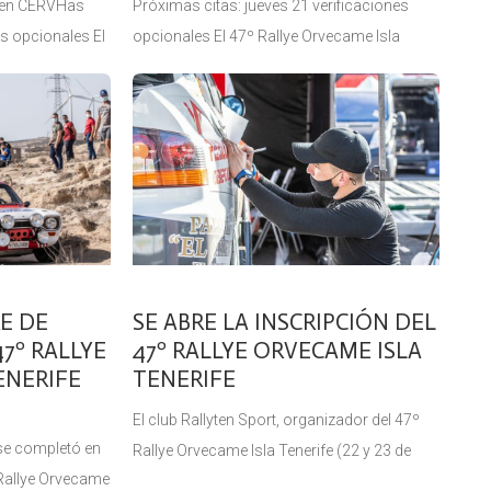
s en CERVHas
Próximas citas: jueves 21 verificaciones
es opcionales El
opcionales El 47º Rallye Orvecame Isla
nerife arrancó
Tenerife (22 y 23 de octubre), prueba
exige a una
puntuable para el Campeonato de Canarias
de Rallyes de Asfalto (CCRA) y
E DE
SE ABRE LA INSCRIPCIÓN DEL
47º RALLYE
47º RALLYE ORVECAME ISLA
ENERIFE
TENERIFE
El club Rallyten Sport, organizador del 47º
 se completó en
Rallye Orvecame Isla Tenerife (22 y 23 de
Rallye Orvecame
octubre), trabaja con ritmo frenético cuando