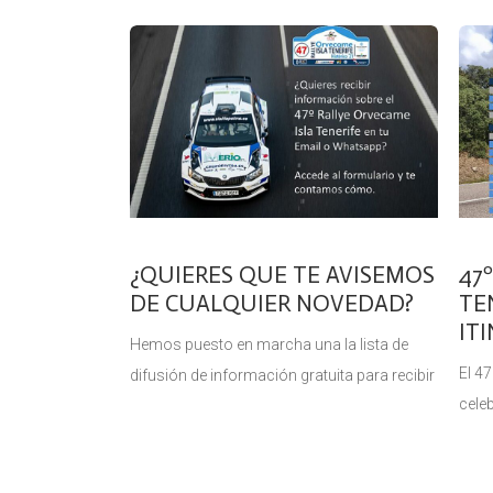
Prov
Orvecame Isla Tenerife (22 y 23 de octubre),
prue
prueba puntuable para el Campeonato de
la
Canarias
¿QUIERES QUE TE AVISEMOS
47
DE CUALQUIER NOVEDAD?
TE
IT
Hemos puesto en marcha una la lista de
El 47
difusión de información gratuita para recibir
cele
en tu móvil las últimas novedades nada más
de 2
publicarse. Está dirigido a deportistas,
días
equipos de competición,