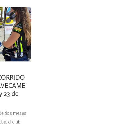
ubre) ya es una
restan 6 semanas para su celebración.
 poco
Publicados ya los
CORRIDO
ORVECAME
y 23 de
de dos meses
eba, el club
de la prueba 47º