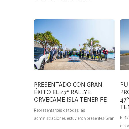
PRESENTADO CON GRAN
PU
ÉXITO EL 47º RALLYE
PR
ORVECAME ISLA TENERIFE
47
TE
Representantes de todas las
El 47
administraciones estuvieron presentes Gran
de o
éxito de presentación para el 47º Rallye