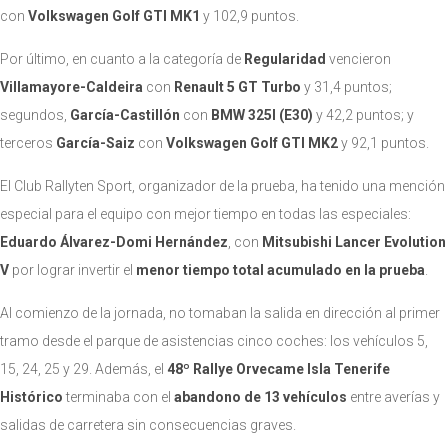
con
Volkswagen Golf GTI MK1
y 102,9 puntos.
Por último, en cuanto a la categoría de
Regularidad
vencieron
Villamayore-Caldeira
con
Renault 5 GT Turbo
y 31,4 puntos;
segundos,
García-Castillón
con
BMW 325I (E30)
y 42,2 puntos; y
terceros
García-Saiz
con
Volkswagen Golf GTI MK2
y 92,1 puntos.
El Club Rallyten Sport, organizador de la prueba, ha tenido una mención
especial para el equipo con mejor tiempo en todas las especiales:
Eduardo Álvarez-Domi Hernández
, con
Mitsubishi Lancer Evolution
V
por lograr invertir el
menor tiempo total acumulado en la prueba
.
Al comienzo de la jornada, no tomaban la salida en dirección al primer
tramo desde el parque de asistencias cinco coches: los vehículos 5,
15, 24, 25 y 29. Además, el
4
8º Rallye Orvecame Isla Tenerife
Histórico
terminaba con el
abandono de 13 vehículos
entre averías y
salidas de carretera sin consecuencias graves.