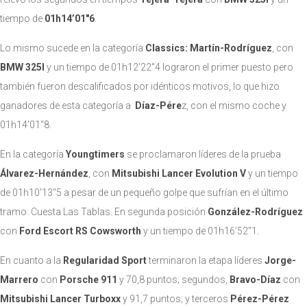
tiempo de
01h14’01″6
.
Lo mismo sucede en la categoría
Classics: Martín-Rodríguez
, con
BMW 325l
y un tiempo de 01h12’22″4 lograron el primer puesto pero
también fueron descalificados por idénticos motivos, lo que hizo
ganadores de esta categoría a
Díaz-Pére
z, con el mismo coche y
01h14’01″8.
En la categoría
Youngtimers
se proclamaron líderes de la prueba
Álvarez-Hernández
, con
Mitsubishi Lancer Evolution V
y un tiempo
de 01h10’13″5 a pesar de un pequeño golpe que sufrían en el último
tramo: Cuesta Las Tablas. En segunda posición
González-Rodríguez
con
Ford Escort RS Cowsworth
y un tiempo de 01h16’52″1.
En cuanto a la
Regularidad Sport
terminaron la etapa líderes
Jorge-
Marrero
con
P
orsche
911
y 70,8 puntos; segundos,
Bravo-Díaz
con
Mitsubishi Lancer Turboxx
y 91,7 puntos; y terceros
Pérez-Pérez