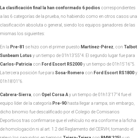
L
a clasificación final la han conformado 6 podios
correspondientes
a las 6 categorías de la prueba, no habiendo como en otros casos una
clasificación absoluta o general, siendo los equipos ganadores de las
mismas los siguientes:
En la
Pre-81
se hizo con el primer puesto
Martínez-Pérez
, con
Talbot
Sunbeam Lotus
y un tiempo de 01h13’55″4. El segundo lugar fue para
Carlos-Patricia
con
Ford Escort RS2000
y un tiempo de 01h15’16″5.
La tercera posición fue para
Sosa-Romero
con
Ford Escort RS1800
y
01h18’01″6.
C
abrera-Sierra
, con
Opel Corsa A
y un tiempo de 01h13’17″4 fue el
equipo líder de la categoría
Pre-90
hasta llegar a rampa; sin embargo,
dicho binomio fue descalificado por el Colegio de Comisarios
Deportivos tras confirmarse que el vehículo no era conforme a la ficha
de homologación ni al art. 1.2 del Reglamento del CERVH, tomando el
relevo los segundos en tiempos
Tejera-Tejera
con
BMW 325I
y un