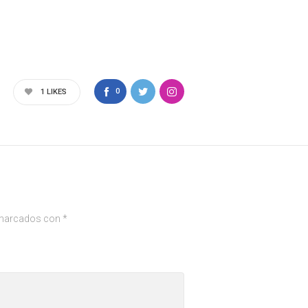
0
1
LIKES
 marcados con
*