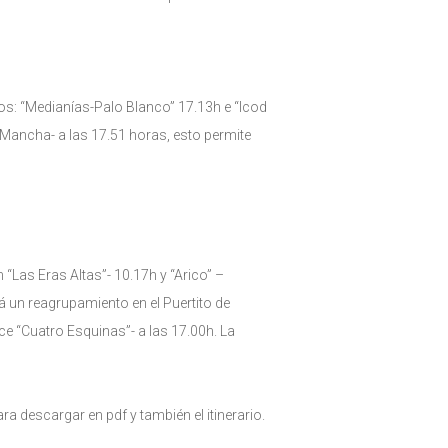
ios: “Medianías-Palo Blanco” 17.13h e “Icod
 Mancha- a las 17.51 horas, esto permite
 “Las Eras Altas”- 10.17h y “Arico” –
rá un reagrupamiento en el Puertito de
uce “Cuatro Esquinas”- a las 17.00h. La
a descargar en pdf y también el itinerario.