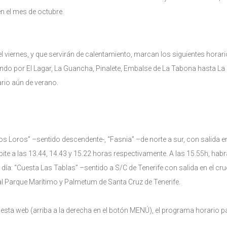
 en el mes de octubre.
el viernes, y que servirán de calentamiento, marcan los siguientes horar
ando por El Lagar, La Guancha, Pinalete, Embalse de La Tabona hasta La
ario aún de verano.
os Loros” –sentido descendente-, “Fasnia” –de norte a sur, con salida en
pite a las 13.44, 14.43 y 15.22 horas respectivamente. A las 15.55h, hab
l día: “Cuesta Las Tablas” –sentido a S/C de Tenerife con salida en el cr
a al Parque Marítimo y Palmetum de Santa Cruz de Tenerife.
sta web (arriba a la derecha en el botón MENÚ), el programa horario par