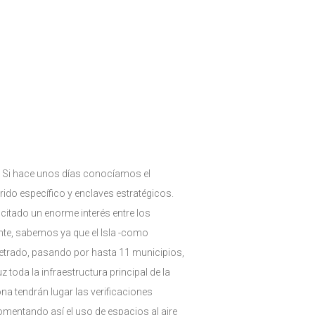
a. Si hace unos días conocíamos el
rido específico y enclaves estratégicos.
itado un enorme interés entre los
gente, sabemos ya que el Isla -como
metrado, pasando por hasta 11 municipios,
toda la infraestructura principal de la
na tendrán lugar las verificaciones
fomentando así el uso de espacios al aire