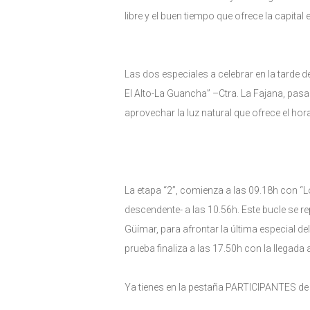
libre y el buen tiempo que ofrece la capital
Las dos especiales a celebrar en la tarde d
El Alto-La Guancha” –Ctra. La Fajana, pas
aprovechar la luz natural que ofrece el hor
La etapa “2”, comienza a las 09.18h con “L
descendente- a las 10.56h. Este bucle se re
Güímar, para afrontar la última especial de
prueba finaliza a las 17.50h con la llegad
Ya tienes en la pestaña PARTICIPANTES de e