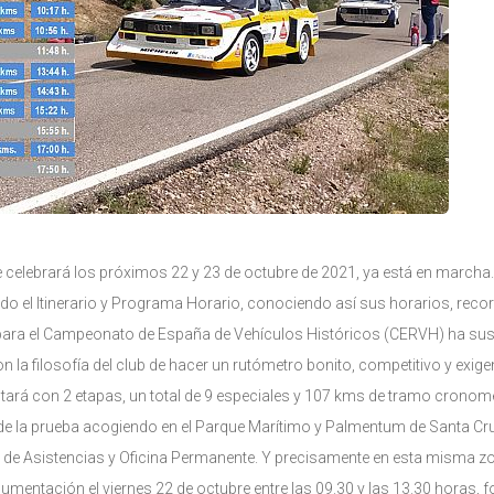
se celebrará los próximos 22 y 23 de octubre de 2021, ya está en march
ado el Itinerario y Programa Horario, conociendo así sus horarios, recor
 para el Campeonato de España de Vehículos Históricos (CERVH) ha susc
on la filosofía del club de hacer un rutómetro bonito, competitivo y exi
ntará con 2 etapas, un total de 9 especiales y 107 kms de tramo crono
 de la prueba acogiendo en el Parque Marítimo y Palmentum de Santa Cruz 
e de Asistencias y Oficina Permanente. Y precisamente en esta misma zo
cumentación el viernes 22 de octubre entre las 09.30 y las 13.30 horas, 