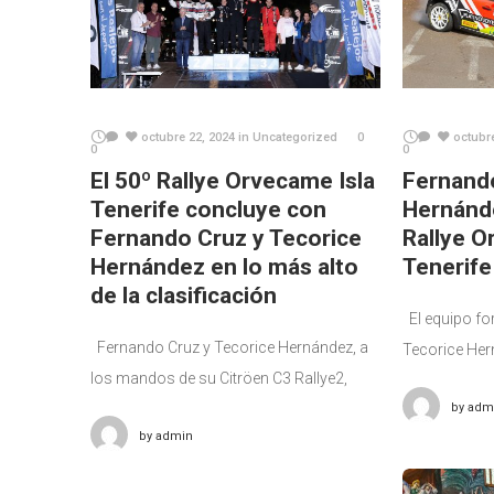
octubre 22, 2024
in
Uncategorized
0
octubr
0
0
El 50º Rallye Orvecame Isla
Fernando
Tenerife concluye con
Hernánde
Fernando Cruz y Tecorice
Rallye O
Hernández en lo más alto
Tenerife
de la clasificación
El equipo fo
Fernando Cruz y Tecorice Hernández, a
Tecorice Her
los mandos de su Citröen C3 Rallye2,
Citröen C3 Ral
conquistaron este sábado la
by
adm
clasificación 
by
admin
quincuagésima edición del Rallye
Tenerife, que
Orvecame Isla Tenerife, celebrada en seis