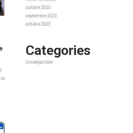
octubre 2023
septiembre 2023
octubre 2022
Categories
e
Uncategorized
ó
 la
ste