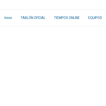
Inicio
TABLÓN OFICIAL
TIEMPOS ONLINE
EQUIPOS
Home
2024
octubre