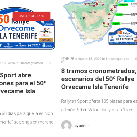
UNCATEGORIZED
octubre 15, 2024
in
Uncategorized
0
0
e 15, 2024
in
Uncategorized
0
8 tramos cronometrados,
 Sport abre
escenarios del 50º Rallye
iones para el 50º
Orvecame Isla Tenerife
rvecame Isla
Rallyten Sport oferta 105 plazas para e
edición: 90 en Velocidad y otras 15 en
30 días para que la edición
Regularidad Sport Sólo quedan dos
Tenerife” se ponga en marcha.
by
admin
semanas para la celebración del 50º
Rallyten Sport ha preparado
Rallye Orvecame Isla