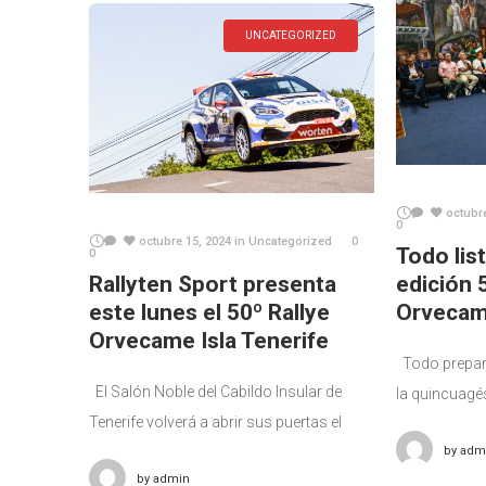
escenarios diferentes
UNCATEGORIZED
octubr
0
octubre 15, 2024
in
Uncategorized
0
Todo list
0
Rallyten Sport presenta
edición 
este lunes el 50º Rallye
Orvecame
Orvecame Isla Tenerife
Todo prepar
El Salón Noble del Cabildo Insular de
la quincuagés
Tenerife volverá a abrir sus puertas el
Orvecame Isla
próximo lunes 14 de octubre, a partir de
by
adm
C.D. Rallyten
by
admin
las 12.30 horas, para presentar la
directo de o