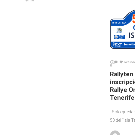
segunda
octubr
0
Rallyten
inscripc
Rallye O
Tenerife
Sólo quedan 
50 del “Isla 
El equipo de 