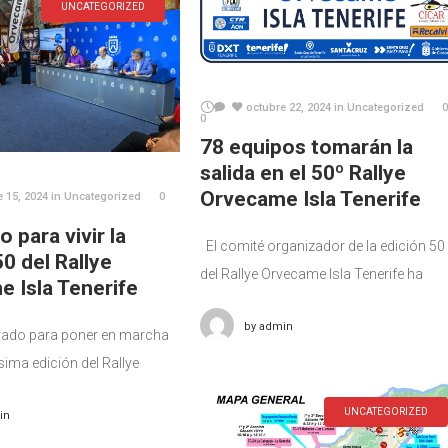
UNCATEGORIZED
octubre 22, 2024
in
Uncategorized
0
0
78 equipos tomarán la
salida en el 50º Rallye
Orvecame Isla Tenerife
e 15, 2024
in
Uncategorized
0
o para vivir la
El comité organizador de la edición 50
50 del Rallye
del Rallye Orvecame Isla Tenerife ha
 Isla Tenerife
publicado la lista oficial de inscritos qu
by
admin
tomarán la salida en los diferentes
ado para poner en marcha
tramos previstos para
ima edición del Rallye
 Tenerife, de la mano del
UNCATEGORIZED
in
 Sport y con el respaldo
nce ayuntamientos