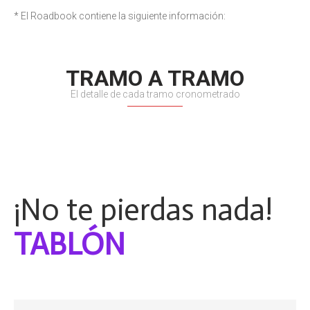
* El Roadbook contiene la siguiente información:
TRAMO A TRAMO
El detalle de cada tramo cronometrado
¡No te pierdas nada!
WHA
x
O
*
b
m