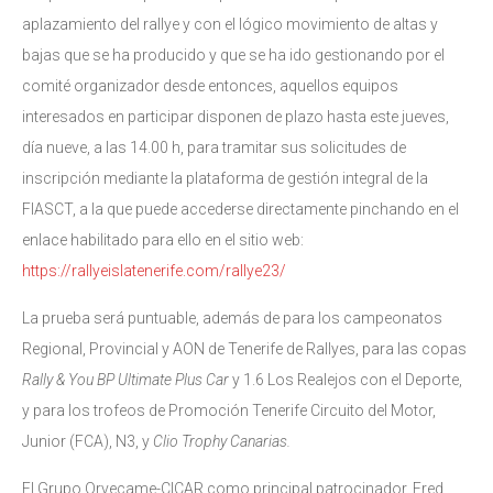
aplazamiento del rallye y con el lógico movimiento de altas y
bajas que se ha producido y que se ha ido gestionando por el
comité organizador desde entonces, aquellos equipos
interesados en participar disponen de plazo hasta este jueves,
día nueve, a las 14.00 h, para tramitar sus solicitudes de
inscripción mediante la plataforma de gestión integral de la
FIASCT, a la que puede accederse directamente pinchando en el
enlace habilitado para ello en el sitio web:
https://rallyeislatenerife.com/rallye23/
La prueba será puntuable, además de para los campeonatos
Regional, Provincial y AON de Tenerife de Rallyes, para las copas
Rally & You BP Ult
i
mate Plus Car
y 1.6 Los Realejos con el Deporte,
y para los trofeos de Promoción Tenerife Circuito del Motor,
Junior (FCA), N3, y
Clio Trophy Canarias.
El Grupo Orvecame-CICAR como principal patrocinador, Fred