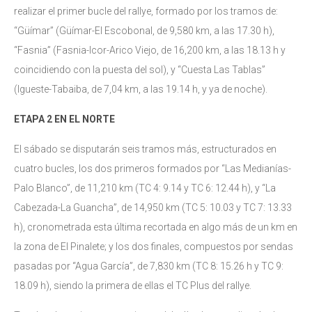
realizar el primer bucle del rallye, formado por los tramos de:
“Güímar” (Güímar-El Escobonal, de 9,580 km, a las 17.30 h),
“Fasnia” (Fasnia-Icor-Arico Viejo, de 16,200 km, a las 18.13 h y
coincidiendo con la puesta del sol), y “Cuesta Las Tablas”
(Igueste-Tabaiba, de 7,04 km, a las 19.14 h, y ya de noche).
ETAPA 2 EN EL NORTE
El sábado se disputarán seis tramos más, estructurados en
cuatro bucles, los dos primeros formados por “Las Medianías-
Palo Blanco”, de 11,210 km (TC 4: 9.14 y TC 6: 12.44 h), y “La
Cabezada-La Guancha”, de 14,950 km (TC 5: 10.03 y TC 7: 13.33
h), cronometrada esta última recortada en algo más de un km en
la zona de El Pinalete; y los dos finales, compuestos por sendas
pasadas por “Agua García”, de 7,830 km (TC 8: 15.26 h y TC 9:
18.09 h), siendo la primera de ellas el TC Plus del rallye.