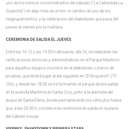
uno de los tramos cronometrados del sábado (“La Cabezada-La
Guancha”) en algo más de un km; el cambio de uno de los
reagrupamientos; y la celebración del
shakedown
, que pasa del
jueves al viernes por la mañana.
CEREMONIA DE SALIDA EL JUEVES
Entre las 16.15 y las 19.00 h del jueves, día 16, se realizarán las
verificaciones técnicas y administrativas en el Parque Marítimo
para aquellos equipos inscritos en el
shakedown
, o tramo de
pruebas, que tendrá lugar al día siguiente en “El Boquerón” (TF-
156); y desde las 18.30 se irá formando el parque de pre-salida
en la avenida Marítima de Santa Cruz, junto a la alameda del
duque de Santa Elena, donde permanecerán los vehículos hasta
que, a las 20.00 h, comience la ceremonia de salida en la plaza
del Cabildo Insular.
VIERNES:
SHAKEDOWN
Y PRIMERA ETAPA