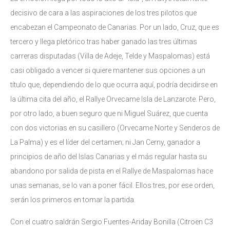
decisivo de cara a las aspiraciones de los tres pilotos que
encabezan el Campeonato de Canarias. Por un lado, Cruz, que es
tercero y llega pletórico tras haber ganado las tres últimas
carreras disputadas (Villa de Adeje, Telde y Maspalomas) está
casi obligado a vencer si quiere mantener sus opciones a un
título que, dependiendo de lo que ocurra aquí, podría decidirse en
la última cita del año, el Rallye Orvecame Isla de Lanzarote. Pero,
por otro lado, a buen seguro que ni Miguel Suárez, que cuenta
con dos victorias en su casillero (Orvecame Norte y Senderos de
La Palma) y es el líder del certamen; ni Jan Cerny, ganador a
principios de año del Islas Canarias y el más regular hasta su
abandono por salida de pista en el Rallye de Maspalomas hace
unas semanas, se lo van a poner fácil. Ellos tres, por ese orden,
serán los primeros en tomar la partida.
Con el cuatro saldrán Sergio Fuentes-Ariday Bonilla (Citroën C3