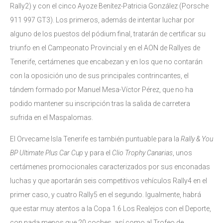
Rally2) y con el cinco Ayoze Benítez-Patricia González (Porsche
911 997 GT3). Los primeros, además de intentar luchar por
alguno de los puestos del pódium final, tratarán de certificar su
triunfo en el Campeonato Provincial y en el AON de Rallyes de
Tenerife, certámenes que encabezan y en los que no contarán
con la oposición uno de sus principales contrincantes, el
tándem formado por Manuel Mesa-Víctor Pérez, que no ha
podido mantener su inscripción tras la salida de carretera
sufrida en el Maspalomas.
El Orvecame Isla Tenerife es también puntuable para la
Rally & You
BP Ultimate Plus Car Cup
y para el
Clio Trophy Canarias
, unos
certámenes promocionales caracterizados por sus enconadas
luchas y que aportarán seis competitivos vehículos Rally4 en el
primer caso, y cuatro Rally5 en el segundo. Igualmente, habrá
que estar muy atentos a la Copa 1.6 Los Realejos con el Deporte,
con nada menos que 20 coches, así como al Trofeo de