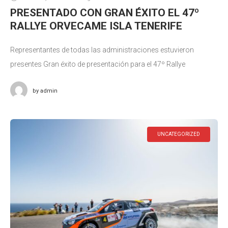
PRESENTADO CON GRAN ÉXITO EL 47º
RALLYE ORVECAME ISLA TENERIFE
Representantes de todas las administraciones estuvieron
presentes Gran éxito de presentación para el 47º Rallye
Orvecame Isla Tenerife (22 y 23 de octubre), prueba puntuable
by
admin
para el Campeonato de Canarias
UNCATEGORIZED