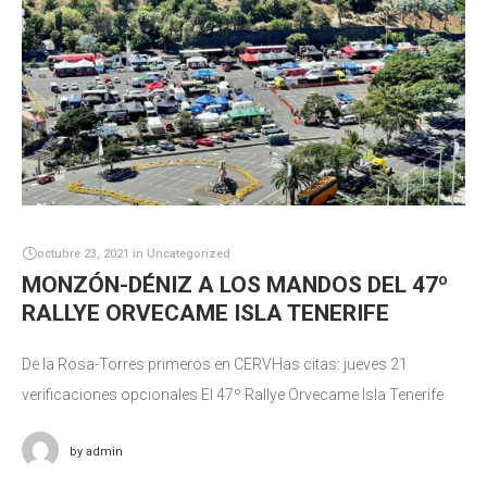
octubre 23, 2021
in
Uncategorized
MONZÓN-DÉNIZ A LOS MANDOS DEL 47º
RALLYE ORVECAME ISLA TENERIFE
De la Rosa-Torres primeros en CERVHas citas: jueves 21
verificaciones opcionales El 47º Rallye Orvecame Isla Tenerife
arrancó con la puntualidad que se le exige a una prueba
by
admin
automovilística a