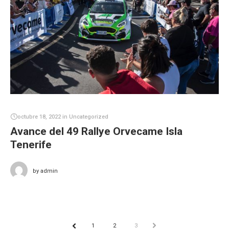
octubre 18, 2022
in
Uncategorized
Avance del 49 Rallye Orvecame Isla
Tenerife
by
admin
1
2
3
NEXT
PREV