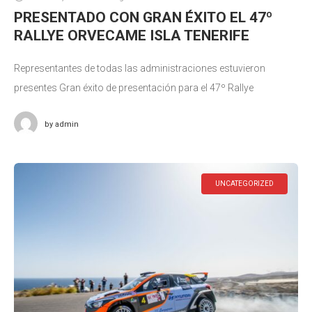
PRESENTADO CON GRAN ÉXITO EL 47º
RALLYE ORVECAME ISLA TENERIFE
Representantes de todas las administraciones estuvieron
presentes Gran éxito de presentación para el 47º Rallye
Orvecame Isla Tenerife (22 y 23 de octubre), prueba puntuable
by
admin
para el Campeonato de Canarias
UNCATEGORIZED