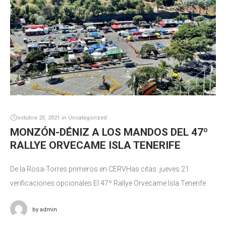
octubre 23, 2021
in
Uncategorized
MONZÓN-DÉNIZ A LOS MANDOS DEL 47º
RALLYE ORVECAME ISLA TENERIFE
De la Rosa-Torres primeros en CERVHas citas: jueves 21
verificaciones opcionales El 47º Rallye Orvecame Isla Tenerife
arrancó con la puntualidad que se le exige a una prueba
by
admin
automovilística a