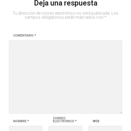
Deja una respuesta
Tu dirección de correo electrónico no será publicada.
Los
campos obligatorios están marcados con
*
COMENTARIO
*
CORREO
NOMBRE
*
ELECTRÓNICO
*
WEB