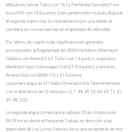
Mitsubishi Lancer Turbo con 18.3 y Fernández González Ford
Escort RS con 18.8 puntos. Este campeonato no pudo disputar
el segundo tramo tras su neutralización por una salida de
carretera sin consecuencias en el apartado de velocidad.
Por último, en cuanto a las clasificaciones generales
provisionales, la Regularidad del CERVH la lideran Villamayor-
Caldeira con Renault 5 GT Turbo con 1.6 puntos; segundos,
Martínez-Fueyo Volkswagen Golf GTI 4.4 puntos y terceros,
Álvarez-Díaz con BMW 316 y 31.4 puntos.
La primera etapa de 47º Rallye Orvecame Isla Tenerife termina
con el abandono de 12 vehículos (2, 7, 44, 49, 59, 60, 69, 73, 81,
95, 98, 223).
La segunda etapa comenzará el sábado 23 de octubre a las
08.00 horas desde el Parque de Trabajo en dirección a las
especiales de Los Loros, Fasnia y Arico que se repetirán en dos