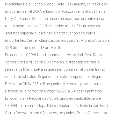
Medianías-Palo Blanco e Icod El Alto-La Guancha, en las que se
impusieron en el CCRA el binomio Monzón-Deniz Skoda Fabia
Rally 2 a Suárez-Sosa con misma unidad, con una diferencia
total y acumulada de 11.9 segundos tras sufrir un recto en la
segunda especial que les hacía perder varios segundos
importantes. Cierran clasificación provisional, Afonso-Afonso a
15.9 del primero con el Ford Evo II.
En cuanto al CERVH en el apartado de velocidad, De la Rosa-
Torres con Ford Escort RS cerraron la etapa líderes tras la
retirada de Martínez-Pérez que se imponían en el primer tramo
con el Talbot Lotus. Segundos en este campeonato, Otegui-
Breda con BMW 325I a 5 segundos y terceros provisionales
Estévez-De la Torre con Mazda SA22C a 6.4 de los primeros.
En cuanto a la Regularidad Sport, también puntuable para el
CERVH, terminan la etapa líderes Santamaría-Rentería con Ford
Sierra Cosworth con 4.3 puntos, segundos, Bravo-Garcés con