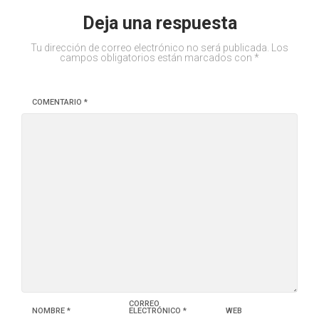
Deja una respuesta
Tu dirección de correo electrónico no será publicada.
Los
campos obligatorios están marcados con
*
COMENTARIO
*
CORREO
NOMBRE
*
ELECTRÓNICO
*
WEB