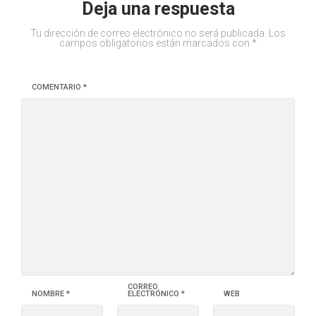
Deja una respuesta
Tu dirección de correo electrónico no será publicada.
Los
campos obligatorios están marcados con
*
COMENTARIO
*
CORREO
NOMBRE
*
ELECTRÓNICO
*
WEB