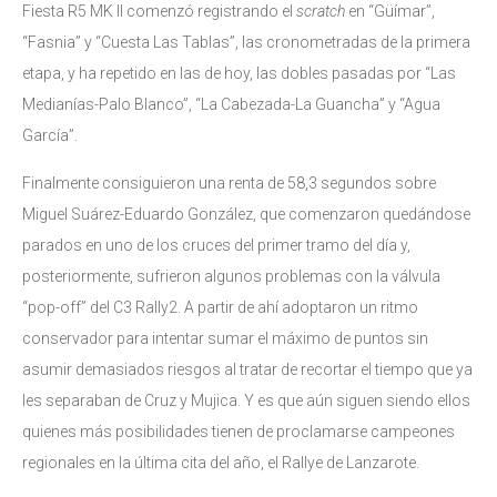
Fiesta R5 MK II comenzó registrando el
scratch
en “Güímar”,
“Fasnia” y “Cuesta Las Tablas”, las cronometradas de la primera
etapa, y ha repetido en las de hoy, las dobles pasadas por “Las
Medianías-Palo Blanco”, “La Cabezada-La Guancha” y “Agua
García”.
Finalmente consiguieron una renta de 58,3 segundos sobre
Miguel Suárez-Eduardo González, que comenzaron quedándose
parados en uno de los cruces del primer tramo del día y,
posteriormente, sufrieron algunos problemas con la válvula
“pop-off” del C3 Rally2. A partir de ahí adoptaron un ritmo
conservador para intentar sumar el máximo de puntos sin
asumir demasiados riesgos al tratar de recortar el tiempo que ya
les separaban de Cruz y Mujica. Y es que aún siguen siendo ellos
quienes más posibilidades tienen de proclamarse campeones
regionales en la última cita del año, el Rallye de Lanzarote.