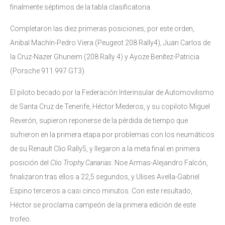
finalmente séptimos de la tabla clasificatoria.
Completaron las diez primeras posiciones, por este orden,
Anibal Machín-Pedro Viera (Peugeot 208 Rally4), Juan Carlos de
la Cruz-Nazer Ghuneim (208 Rally 4) y Ayoze Benítez-Patricia
(Porsche 911 997 GT3).
El piloto becado por la Federación Interinsular de Automovilismo
de Santa Cruz de Tenerife, Héctor Mederos, y su copiloto Miguel
Reverón, supieron reponerse de la pérdida de tiempo que
sufrieron en la primera etapa por problemas con los neumáticos
de su Renault Clio Rally5, y llegaron a la meta final en primera
posición del
Clio Trophy Canarias
. Noe Armas-Alejandro Falcón,
finalizaron tras ellos a 22,5 segundos, y Ulises Avella-Gabriel
Espino terceros a casi cinco minutos. Con este resultado,
Héctor se proclama campeón de la primera edición de este
trofeo.