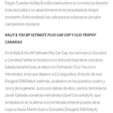
Sergio Fuentes-Ariday Bonilla mantuvieron la constancia durante
toda la prueba y no abandonaron la tercera plaza en ningún
momento. Este resultado les vale para proclamarse virtuales
campeones insulares.
RALLY & YOU BP ULTIMATE PLUS
CAR
CUP
Y
CLIO TROPHY
CANARIAS
En la
Rally & You BP Ult
i
mate Plus Car Cup
,
los hermanos Giovanni
y Carolina Fariña se hicieron con el triunfo tras librar una dura
batalla durante todo el rallye con Fernando Cruz-Tecorice
Hernández, a los que dejaron a 2,5 segundos. A bordo de sus
Peugeot 208 Rally4, además, acabaron en los puestos cuatro y
cinco de la general. Justo por detrás de ellos, sextos, terminaron
Javier Cañada-Jonathan Hernández (Opel Corsa Rally4), que
arrebataron en la última cronometrada el tercer puesto de la
copa a Alexis Martín-Dailos González (Peugeot 208 Rally4),