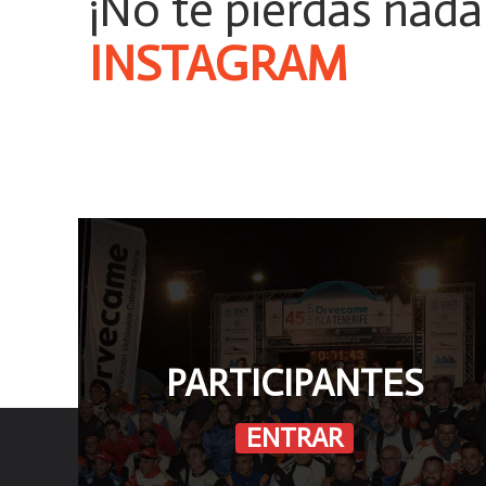
¡No te pierdas nada
TAB
p
7
G
PARTICIPANTES
ENTRAR