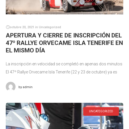
octubre 20, 2021
in
Uncategorized
APERTURA Y CIERRE DE INSCRIPCIÓN DEL
47º RALLYE ORVECAME ISLA TENERIFE EN
EL MISMO DÍA
La inscripción en velocidad se completó en apenas dos minutos
El 47º Rallye Orvecame Isla Tenerife (22 y 23 de octubre) ya es
una realidad sin duda alguna. A poco
by
admin
UNCATEGORIZED