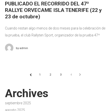
PUBLICADO EL RECORRIDO DEL 47º
RALLYE ORVECAME ISLA TENERIFE (22 y
23 de octubre)
Cuando restan algo menos de dos meses para la celebración de
la prueba, el club Rallyten Sport, organizador de la prueba 47º
Rallye Orvecame Isla Tenerife, hace público el recorrido
by
admin
1
2
3
4
NEXT
PREV
Archives
septiembre 2025
agosto 2025