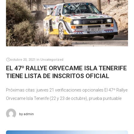
octubre 20, 2021
in
Uncategorized
EL 47º RALLYE ORVECAME ISLA TENERIFE
TIENE LISTA DE INSCRITOS OFICIAL
Próximas citas: jueves 21 verificaciones opcionales El 47º Rallye
Orvecame Isla Tenerife (22 y 23 de octubre), prueba puntuable
para el Campeonato de Canarias de Rallyes de Asfalto (CCRA) y
by
admin