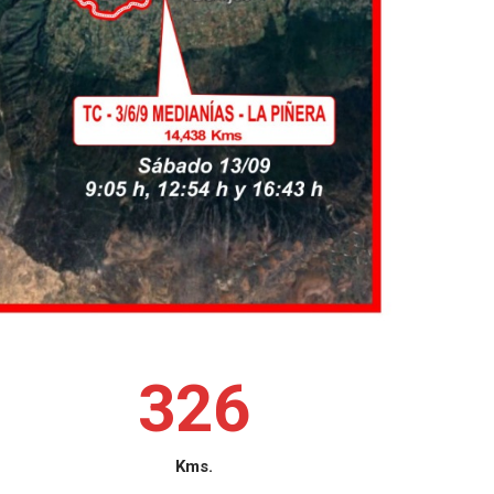
3
2
6
Kms.