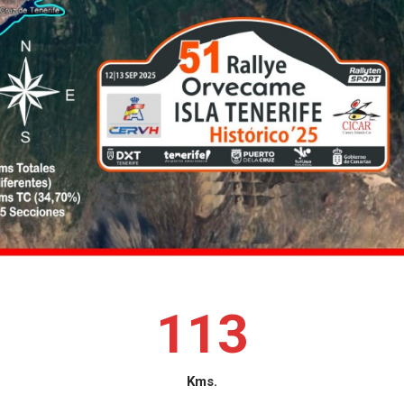
1
1
3
Kms.