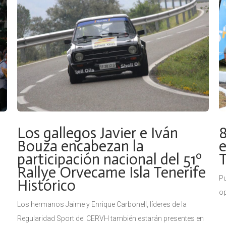
Los gallegos Javier e Iván
8
Bouza encabezan la
e
participación nacional del 51º
T
Rallye Orvecame Isla Tenerife
Pu
Histórico
op
Los hermanos Jaime y Enrique Carbonell, líderes de la
as
Regularidad Sport del CERVH también estarán presentes en
Ra