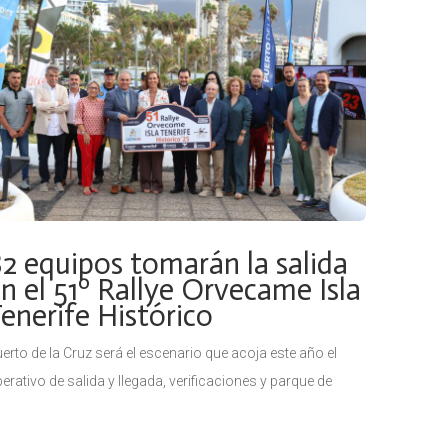
2 equipos tomarán la salida
n el 51º Rallye Orvecame Isla
enerife Histórico
erto de la Cruz será el escenario que acoja este año el
erativo de salida y llegada, verificaciones y parque de
istencias de los equipos La prueba organizada por
llyten