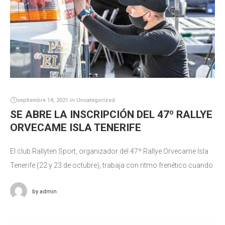
septiembre 14, 2021
in
Uncategorized
SE ABRE LA INSCRIPCIÓN DEL 47º RALLYE
ORVECAME ISLA TENERIFE
El club Rallyten Sport, organizador del 47º Rallye Orvecame Isla
Tenerife (22 y 23 de octubre), trabaja con ritmo frenético cuando
restan 6 semanas para su celebración. Publicados ya los
by
admin