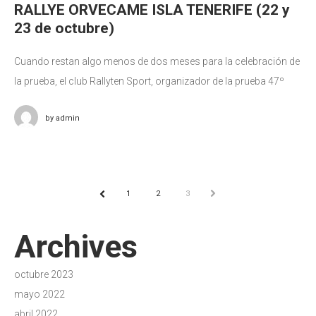
RALLYE ORVECAME ISLA TENERIFE (22 y
23 de octubre)
Cuando restan algo menos de dos meses para la celebración de
la prueba, el club Rallyten Sport, organizador de la prueba 47º
Rallye Orvecame Isla Tenerife, hace público el recorrido
by
admin
1
2
3
NEXT
PREV
Archives
octubre 2023
mayo 2022
abril 2022